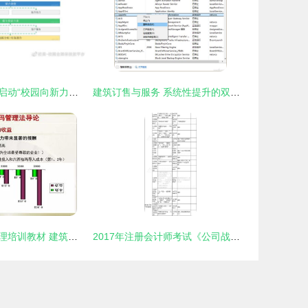
校果与曼科联合启动“校园向新力计划”，共建校园品牌营销新生态
建筑订售与服务 系统性提升的双通路战略
经典六西格玛管理培训教材 建筑材料订货、销售及管理服务
2017年注册会计师考试《公司战略与风险管理》新旧教材变化对比及建筑材料订货与销售管理服务分析