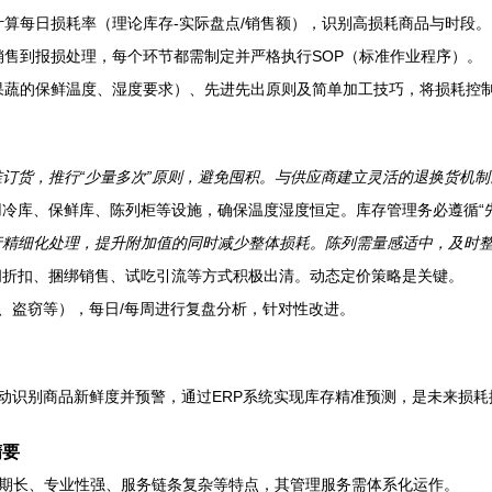
算每日损耗率（理论库存-实际盘点/销售额），识别高损耗商品与时段。
售到报损处理，每个环节都需制定并严格执行SOP（标准作业程序）。
果蔬的保鲜温度、湿度要求）、先进先出原则及简单加工技巧，将损耗控
订货，推行“少量多次”原则，避免囤积。与供应商建立灵活的退换货机制
冷库、保鲜库、陈列柜等设施，确保温度湿度恒定。库存管理务必遵循“先
精细化处理，提升附加值的同时减少整体损耗。陈列需量感适中，及时
折扣、捆绑销售、试吃引流等方式积极出清。动态定价策略是关键。
、盗窃等），每日/每周进行复盘分析，针对性改进。
自动识别商品新鲜度并预警，通过ERP系统实现库存精准预测，是未来损
精要
期长、专业性强、服务链条复杂等特点，其管理服务需体系化运作。