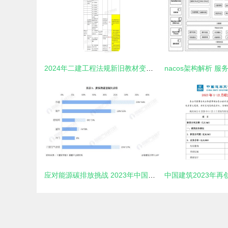
2024年二建工程法规新旧教材变化对比 建筑材料订货与销售管理服务深度解析
应对能源碳排放挑战 2023年中国建筑建材市场供需及服务模式探究