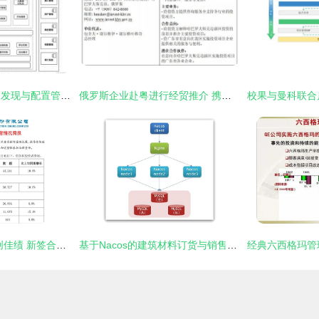
nacos架构解析 服务发现与配置管理的一致性协议 csdn博客
俄罗斯企业赴粤进行经贸推介 携手广东建筑建材企业共拓合作新篇章
中国建筑2023年再创佳绩 新签合同4.3万亿，地产业务稳中求进
基于Nacos的建筑材料订货与销售管理系统的设计与实现