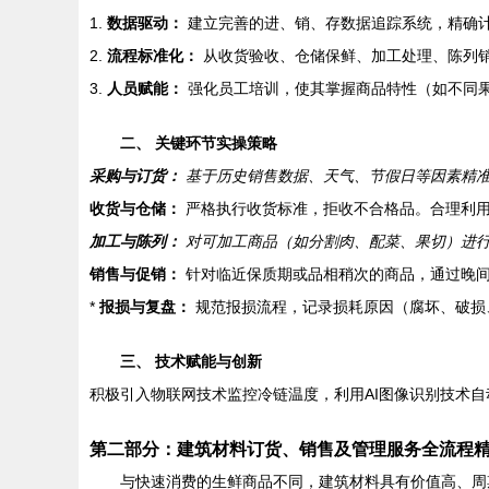
1.
数据驱动：
建立完善的进、销、存数据追踪系统，精确计
2.
流程标准化：
从收货验收、仓储保鲜、加工处理、陈列销
3.
人员赋能：
强化员工培训，使其掌握商品特性（如不同
二、 关键环节实操策略
采购与订货：
基于历史销售数据、天气、节假日等因素精准
收货与仓储：
严格执行收货标准，拒收不合格品。合理利用
加工与陈列：
对可加工商品（如分割肉、配菜、果切）进行
销售与促销：
针对临近保质期或品相稍次的商品，通过晚间
*
报损与复盘：
规范报损流程，记录损耗原因（腐坏、破损
三、 技术赋能与创新
积极引入物联网技术监控冷链温度，利用AI图像识别技术
第二部分：建筑材料订货、销售及管理服务全流程
与快速消费的生鲜商品不同，建筑材料具有价值高、周