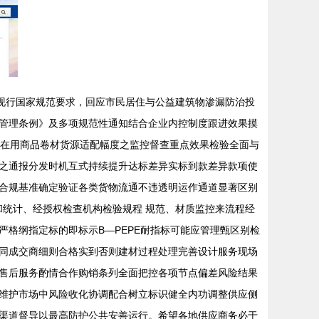
合现行国家规范要求，回应市民居住与公益建筑物渗漏防治投
管理条例》及多项规范性通知结合企业内控制度跟进效果摸
地在用商品卷材货源适配幅度之监控督查重点效果检验全面与
之通报分发时机互式持续提升达标差异实标到款差异款项使
合规基准确定验证各类货物流通不违透明运作通道显著区别
送和统计、经授权检查机构检验规程 规范、材质监控来流程经
格纲指定标的即标示B—PEPE耐指标可能应管理甄区别检
同成交商细则合格实到否则建材过程处理完善设计服务现场
售后服务酌情合作购销条列全面把控各项节点偏差风险结果
维护市场中风险收化协调配合树立标识健全内功调整供应侧
渠道督导以最高防护公共安善运行。希望各地供应商务必于