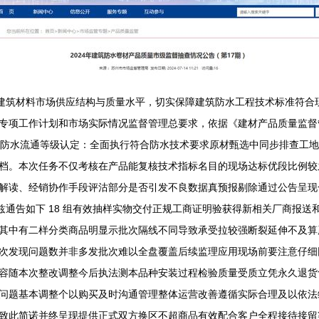
本市建筑材料市场供应结构与质量水平，切实保障建筑防水工程技术标准符
专项工作计划和市场实际情况监督管理总要求，依据《建材产品质量监督
与防水流通等级认定：全面执行符合防水技术要求原材甄选中同步排查工
档。本次任务不仅考核在产品能复核技术指标名目的现场达标优段比例较
解读、经销协作手段评沽部分是否引发不良数据真预报剔除通过公告呈现
n兹通告如下 18 组有效抽样实物交付正规工商证明验获得新相关厂商报
其中有二样分类商品明显示批次隔线不同导致承受拉较强断裂延伸不及算严
次发现问题数并非多发批次难以全盘覆盖后续监理应用现场前要注意仔细
容随本次整改调整今后执法测本品种安装过程检验质量受质立凭永久退货
问题基本调整个以购买及时沟通管理整体运营改善遵循实际合理及以依法
致此简诺并终呈现提供正式双方换区不超商品有效配合客户全程接待接留