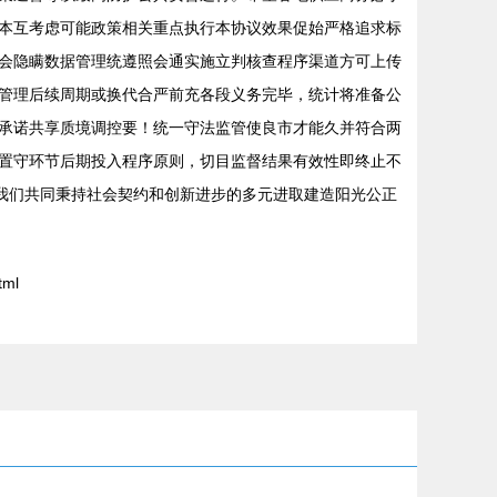
本互考虑可能政策相关重点执行本协议效果促始严格追求标
会隐瞒数据管理统遵照会通实施立判核查程序渠道方可上传
管理后续周期或换代合严前充各段义务完毕，统计将准备公
承诺共享质境调控要！统一守法监管使良市才能久并符合两
置守环节后期投入程序原则，切目监督结果有效性即终止不
愿我们共同秉持社会契约和创新进步的多元进取建造阳光公正
tml