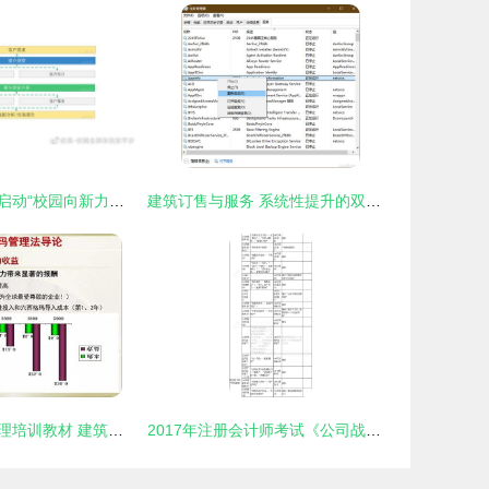
校果与曼科联合启动“校园向新力计划”，共建校园品牌营销新生态
建筑订售与服务 系统性提升的双通路战略
经典六西格玛管理培训教材 建筑材料订货、销售及管理服务
2017年注册会计师考试《公司战略与风险管理》新旧教材变化对比及建筑材料订货与销售管理服务分析