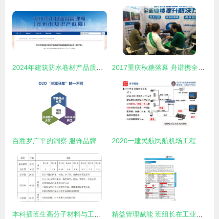
2024年建筑防水卷材产品质量市级监督抽查情况公告 第17期——建筑材料订货、销售及管理服务综述
2017重庆秋糖落幕 舟谱携全套技术解决方案展智能管理新业态
百胜罗广平的洞察 服饰品牌企业的挑战与创新与建筑材料管理的交叉实践
2020一建民航民航机场工程管理与实务教材 建筑材料订货与销售及管理服务
本科插班生高分子材料与工程专业考试大纲 建筑材料订货、销售与管理服务
精益管理赋能 班组长在工业工程与目视化物流中的实践与应用