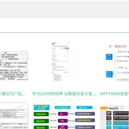
2021年一级建造师《通信与广电工程管理与实务》新旧教材变化对比——聚焦建筑材料订货、销售及管理服务
华为云828营销季 以数据灾备方案为云端业务护航，赋能建筑材料行业数字化管理