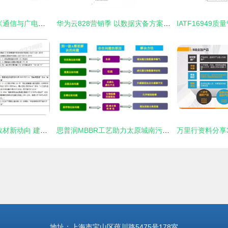
2021年一级建造师《通信与广电工程管理与实务》新旧教材变化对比——聚焦建筑材料订货、销售及管理服务
华为云828营销季 以数据灾备方案为云端业务护航，赋能建筑材料行业数字化管理
2020版二建与一建教材新动向 建筑材料订购销售全攻略
思普润MBBR工艺助力太原城南污水厂不停水改造与准IV类提标，驱动工程与材料服务新进展
地址：上海市宝山区蕴川路5475号178室