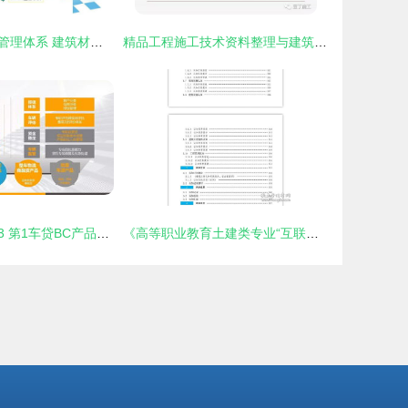
IATF16949质量管理体系 建筑材料订货、销售与管理服务整合指南
精品工程施工技术资料整理与建筑材料全流程服务管理
万里行资料分享3 第1车贷BC产品服务代理商合作方案与建筑材料订货、销售及管理服务整合策略
《高等职业教育土建类专业“互联网+”数字化创新教材 建筑工程认知实践工作手册》——构建建筑材料订货、销售及管理服务一体化知识体系