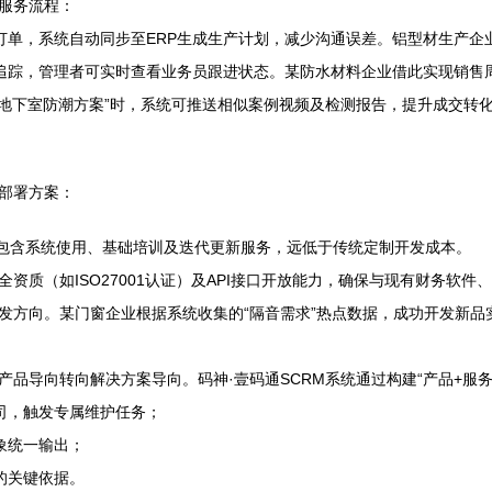
服务流程：
订单，系统自动同步至ERP生成生产计划，减少沟通误差。铝型材生产企
追踪，管理者可实时查看业务员跟进状态。某防水材料企业借此实现销售周
询“地下室防潮方案”时，系统可推送相似案例视频及检测报告，提升成交转
部署方案：
），包含系统使用、基础培训及迭代更新服务，远低于传统定制开发成本。
质（如ISO27001认证）及API接口开放能力，确保与现有财务软件
方向。某门窗企业根据系统收集的“隔音需求”热点数据，成功开发新品实
品导向转向解决方案导向。码神·壹码通SCRM系统通过构建“产品+服
司，触发专属维护任务；
象统一输出；
的关键依据。